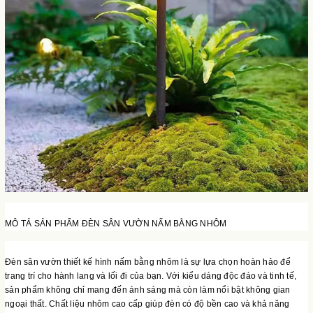
MÔ TẢ SẢN PHẨM ĐÈN SÂN VƯỜN NẤM BẰNG NHÔM
Đèn sân vườn thiết kế hình nấm bằng nhôm là sự lựa chọn hoàn hảo để
trang trí cho hành lang và lối đi của bạn. Với kiểu dáng độc đáo và tinh tế,
sản phẩm không chỉ mang đến ánh sáng mà còn làm nổi bật không gian
ngoại thất. Chất liệu nhôm cao cấp giúp đèn có độ bền cao và khả năng