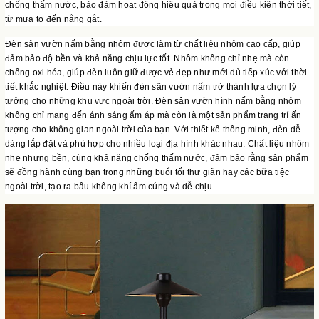
chống thấm nước, bảo đảm hoạt động hiệu quả trong mọi điều kiện thời tiết,
từ mưa to đến nắng gắt.
Đèn sân vườn nấm bằng nhôm được làm từ chất liệu nhôm cao cấp, giúp
đảm bảo độ bền và khả năng chịu lực tốt. Nhôm không chỉ nhẹ mà còn
chống oxi hóa, giúp đèn luôn giữ được vẻ đẹp như mới dù tiếp xúc với thời
tiết khắc nghiệt. Điều này khiến đèn sân vườn nấm trở thành lựa chọn lý
tưởng cho những khu vực ngoài trời. Đèn sân vườn hình nấm bằng nhôm
không chỉ mang đến ánh sáng ấm áp mà còn là một sản phẩm trang trí ấn
tượng cho không gian ngoài trời của bạn. Với thiết kế thông minh, đèn dễ
dàng lắp đặt và phù hợp cho nhiều loại địa hình khác nhau. Chất liệu nhôm
nhẹ nhưng bền, cùng khả năng chống thấm nước, đảm bảo rằng sản phẩm
sẽ đồng hành cùng bạn trong những buổi tối thư giãn hay các bữa tiệc
ngoài trời, tạo ra bầu không khí ấm cúng và dễ chịu.