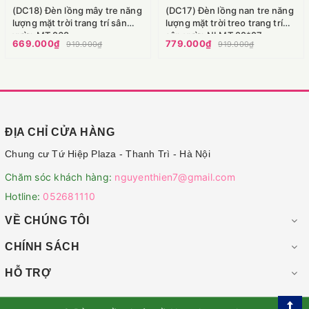
(DC18) Đèn lồng mây tre năng
(DC17) Đèn lồng nan tre năng
lượng mặt trời trang trí sân
lượng mặt trời treo trang trí
vườn MT 268
sân vườn NLMT 22*27
669.000₫
779.000₫
919.000₫
919.000₫
ĐỊA CHỈ CỬA HÀNG
Chung cư Tứ Hiệp Plaza - Thanh Trì - Hà Nội
Chăm sóc khách hàng:
nguyenthien7@gmail.com
Hotline:
052681110
VỀ CHÚNG TÔI
CHÍNH SÁCH
HỖ TRỢ