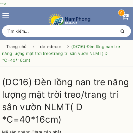
-->
0
Toggle
navigation
Trang chủ
den-decor
(DC16) Đèn lồng nan tre
năng lượng mặt trời treo/trang trí sân vườn NLMT( D
*C=40*16cm)
(DC16) Đèn lồng nan tre năng
lượng mặt trời treo/trang trí
sân vườn NLMT( D
*C=40*16cm)
Mã sản phẩm:
Chưa cập nhật