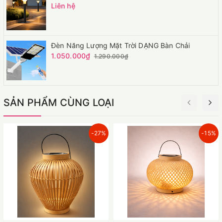
Liên hệ
Đèn Năng Lượng Mặt Trời DẠNG Bàn Chải
1.050.000₫
1.290.000₫
SẢN PHẨM CÙNG LOẠI
-27%
-15%