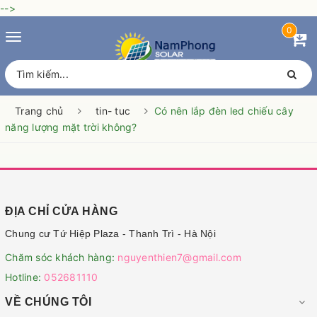
-->
0
Toggle
navigation
Trang chủ
tin- tuc
Có nên lắp đèn led chiếu cây
năng lượng mặt trời không?
ĐỊA CHỈ CỬA HÀNG
Chung cư Tứ Hiệp Plaza - Thanh Trì - Hà Nội
Chăm sóc khách hàng:
nguyenthien7@gmail.com
Hotline:
052681110
VỀ CHÚNG TÔI