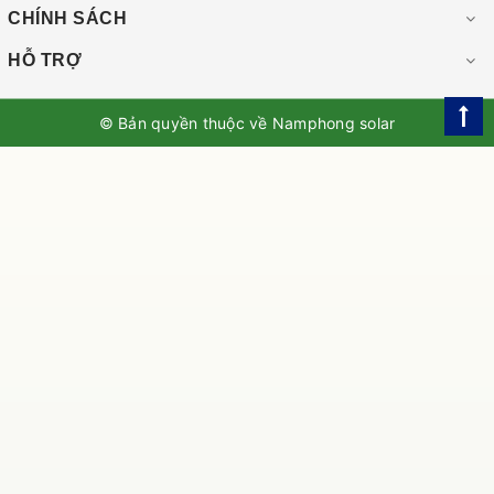
CHÍNH SÁCH
HỖ TRỢ
© Bản quyền thuộc về
Namphong solar