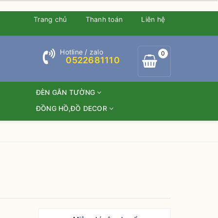
Trang chủ
Thanh toán
Liên hệ
Hotline / zalo
0
0522681110
ĐÈN GẮN TƯỜNG
ĐỒNG HỒ,ĐỒ DECOR