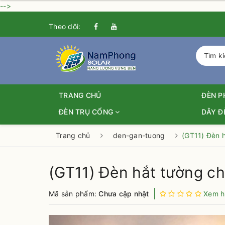
-->
Theo dõi:
TRANG CHỦ
ĐÈN 
ĐÈN TRỤ CỔNG
DÂY 
Trang chủ
den-gan-tuong
(GT11) Đèn 
(GT11) Đèn hắt tường c
Mã sản phẩm:
Chưa cập nhật
Xem h