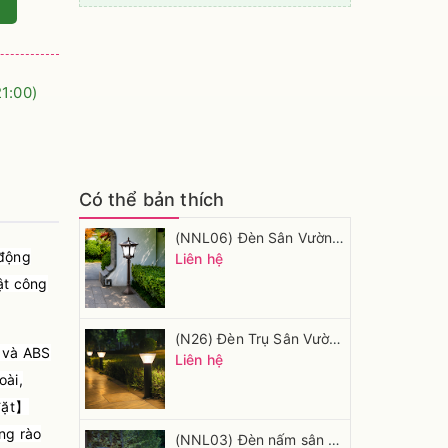
21:00)
Có thể bản thích
(NNL06) Đèn Sân Vườn Năng Lượng Mặt Trời
 động
Liên hệ
ật công
(N26) Đèn Trụ Sân Vườn Năng Lượng Mặt Trời Hiện Đại Cho Sân Vườn Biệt Thự
o và ABS
Liên hệ
oài,
 đặt】
ng rào
(NNL03) Đèn nấm sân vườn năng lượng mặt trời