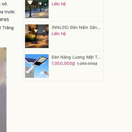
 nở.
Liên hệ
ửa trước
 IP65
(NNL05) Đèn Nấm Sân Vườn Hiện Đại Năng Lượng Mặt Trời
/ Trắng
Liên hệ
Đèn Năng Lượng Mặt Trời DẠNG Bàn Chải
1.050.000₫
1.290.000₫