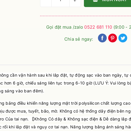
Gọi đặt mua /zalo
0522 681 110
(9:00 - 
Chia sẻ ngay:
ng cần vận hành sau khi lắp đặt, tự động sạc vào ban ngày, tự
 hơn 6 giờ, chiếu sáng liên tục trong 6-10 giờ (LƯU Ý: Vui lòng b
ông sáng vào ban đêm).
 bảng điều khiển năng lượng mặt trời polysilicon chất lượng ca
ịu được mưa, tuyết, bão, mờ. Không có hệ thống dây điện bên ng
 rủi ro Của tai nạn. 【Không Có dây & Không sạc điện & Dễ dàng lắp
c rối khi lắp đặt và nguy cơ tai nạn. Năng lượng bằng ánh sáng hà