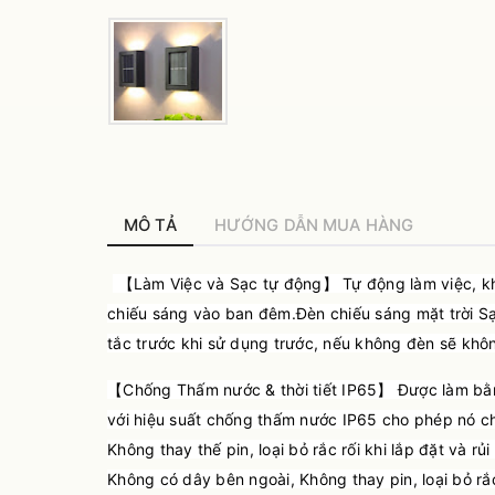
MÔ TẢ
HƯỚNG DẪN MUA HÀNG
【Làm Việc và Sạc tự động】 Tự động làm việc, khô
chiếu sáng vào ban đêm.Đèn chiếu sáng mặt trời Sạc
tắc trước khi sử dụng trước, nếu không đèn sẽ kh
【Chống Thấm nước & thời tiết IP65】 Được làm bằng
với hiệu suất chống thấm nước IP65 cho phép nó ch
Không thay thế pin, loại bỏ rắc rối khi lắp đặt và
Không có dây bên ngoài, Không thay pin, loại bỏ rắ