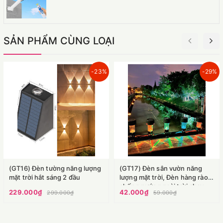
SẢN PHẨM CÙNG LOẠI
-23%
-29%
(GT16) Đèn tường năng lượng
(GT17) Đèn sân vườn năng
mặt trời hắt sáng 2 đầu
lượng mặt trời, Đèn hàng rào
chống nước ngoài trời chạy
229.000₫
42.000₫
299.000₫
59.000₫
năng lượng mặt trời có dây
buộc tiện lợi